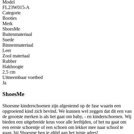
Model
FL23W015-A
Categorie
Booties
Merk
ShoesMe
Buitenmateriaal
Suede
Binnenmateriaal
Leer
Zool materiaal
Rubber
Hakhoogte
2.5 cm
Uitneembaar voetbed
Ja
ShoesMe
Shoesme kinderschoenen zijn afgestemd op de fase waarin een
opgroeiend kind zich bevind. We kunnen wel zeggen dat dit een van
de grootste merken is als het gaat om baby, - en kinderschoenen. Wij
bieden een uitgebreide keus voor alle leeftijden, of het nu gaat om
een eerste schoentje of een schoen om lekker mee naar school te
gaan, bij Shoesme ben je altijd aan het juiste adres!