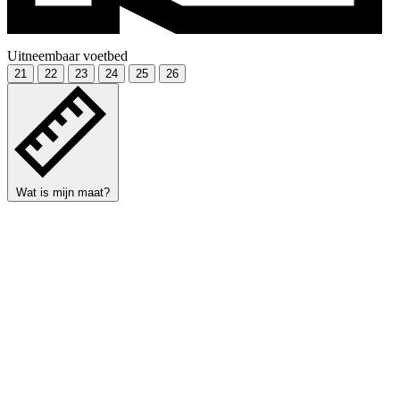
Uitneembaar voetbed
21
22
23
24
25
26
Wat is mijn maat?