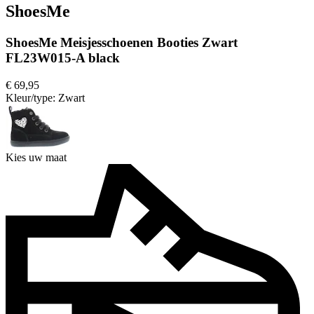
ShoesMe
ShoesMe Meisjesschoenen Booties Zwart
FL23W015-A black
€ 69,95
Kleur/type:
Zwart
Kies uw maat