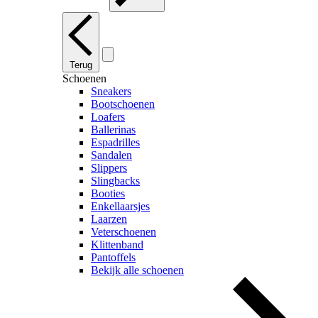
Terug
Schoenen
Sneakers
Bootschoenen
Loafers
Ballerinas
Espadrilles
Sandalen
Slippers
Slingbacks
Booties
Enkellaarsjes
Laarzen
Veterschoenen
Klittenband
Pantoffels
Bekijk alle schoenen