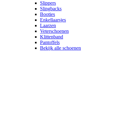
Slippers
Slingbacks
Booties
Enkellaarsjes
Laarzen
Veterschoenen
Klittenband
Pantoffels
Bekijk alle schoenen