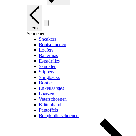
Terug
Schoenen
Sneakers
Bootschoenen
Loafers
Ballerinas
Espadrilles
Sandalen
Slippers
Slingbacks
Booties
Enkellaarsjes
Laarzen
Veterschoenen
Klittenband
Pantoffels
Bekijk alle schoenen