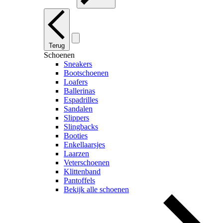
Terug
Schoenen
Sneakers
Bootschoenen
Loafers
Ballerinas
Espadrilles
Sandalen
Slippers
Slingbacks
Booties
Enkellaarsjes
Laarzen
Veterschoenen
Klittenband
Pantoffels
Bekijk alle schoenen