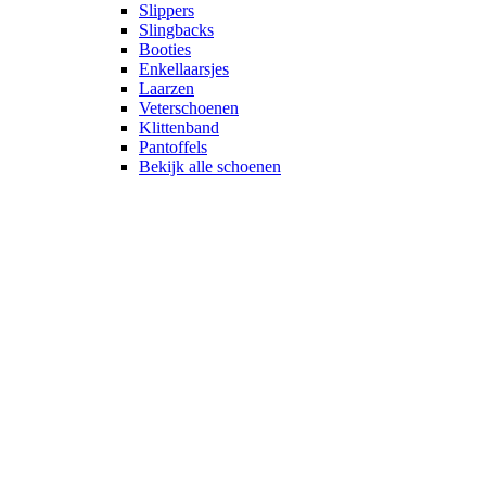
Slippers
Slingbacks
Booties
Enkellaarsjes
Laarzen
Veterschoenen
Klittenband
Pantoffels
Bekijk alle schoenen