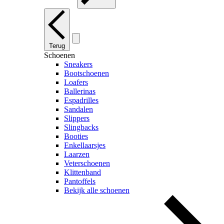
Terug
Schoenen
Sneakers
Bootschoenen
Loafers
Ballerinas
Espadrilles
Sandalen
Slippers
Slingbacks
Booties
Enkellaarsjes
Laarzen
Veterschoenen
Klittenband
Pantoffels
Bekijk alle schoenen