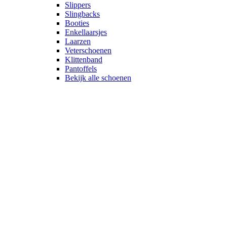
Slippers
Slingbacks
Booties
Enkellaarsjes
Laarzen
Veterschoenen
Klittenband
Pantoffels
Bekijk alle schoenen