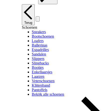
Terug
Schoenen
Sneakers
Bootschoenen
Loafers
Ballerinas
Espadrilles
Sandalen
Slippers
Slingbacks
Booties
Enkellaarsjes
Laarzen
Veterschoenen
Klittenband
Pantoffels
Bekijk alle schoenen