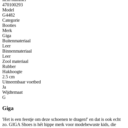
470100293
Model
G4482
Categorie
Booties
Merk
Giga
Buitenmateriaal
Leer
Binnenmateriaal
Leer
Zool materiaal
Rubber
Hakhoogte
2.5 cm
Uitneembaar voetbed
Ja
Wijdtemaat
G
Giga
'Het is een feestje om deze schoenen te dragen!' en dat is ook echt
zo. GIGA Shoes is hét hippe merk voor modebewuste kids, die