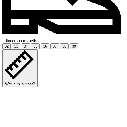
Uitneembaar voetbed
32
33
34
35
36
37
38
39
Wat is mijn maat?