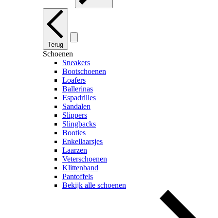
Terug
Schoenen
Sneakers
Bootschoenen
Loafers
Ballerinas
Espadrilles
Sandalen
Slippers
Slingbacks
Booties
Enkellaarsjes
Laarzen
Veterschoenen
Klittenband
Pantoffels
Bekijk alle schoenen