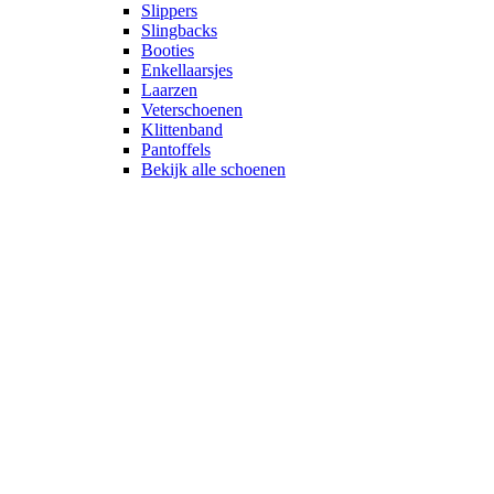
Slippers
Slingbacks
Booties
Enkellaarsjes
Laarzen
Veterschoenen
Klittenband
Pantoffels
Bekijk alle schoenen