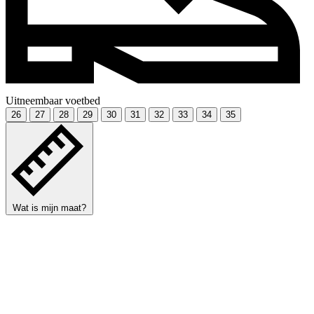
Uitneembaar voetbed
26
27
28
29
30
31
32
33
34
35
Wat is mijn maat?