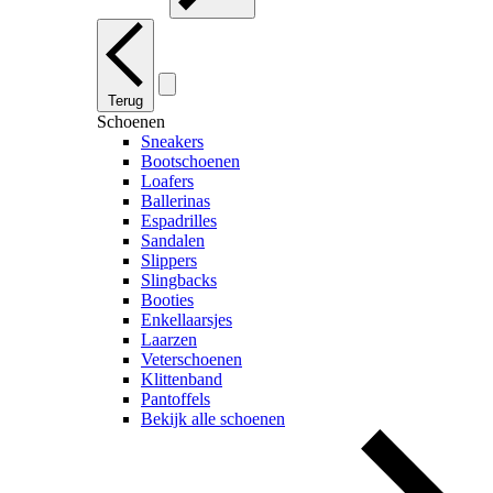
Terug
Schoenen
Sneakers
Bootschoenen
Loafers
Ballerinas
Espadrilles
Sandalen
Slippers
Slingbacks
Booties
Enkellaarsjes
Laarzen
Veterschoenen
Klittenband
Pantoffels
Bekijk alle schoenen