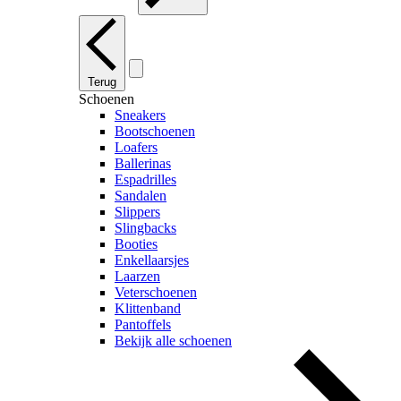
Terug
Schoenen
Sneakers
Bootschoenen
Loafers
Ballerinas
Espadrilles
Sandalen
Slippers
Slingbacks
Booties
Enkellaarsjes
Laarzen
Veterschoenen
Klittenband
Pantoffels
Bekijk alle schoenen