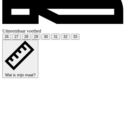
Uitneembaar voetbed
26
27
28
29
30
31
32
33
Wat is mijn maat?