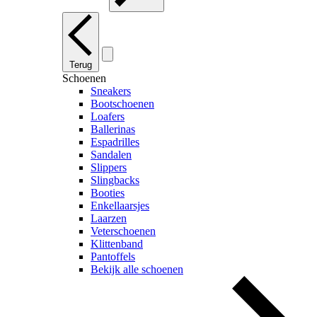
Terug
Schoenen
Sneakers
Bootschoenen
Loafers
Ballerinas
Espadrilles
Sandalen
Slippers
Slingbacks
Booties
Enkellaarsjes
Laarzen
Veterschoenen
Klittenband
Pantoffels
Bekijk alle schoenen