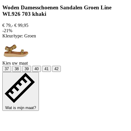
Woden Damesschoenen Sandalen Groen Line
WL926 703 khaki
€ 79,-
€ 99,95
-21%
Kleur/type:
Groen
Kies uw maat
37
38
39
40
41
42
Wat is mijn maat?