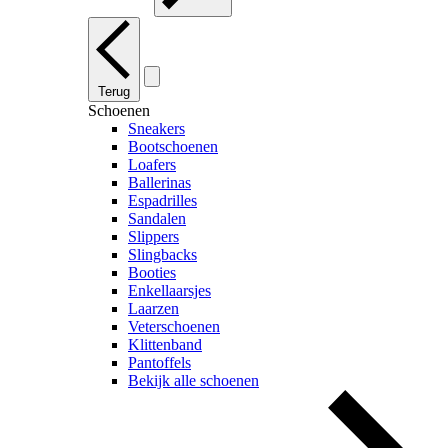
Terug
Schoenen
Sneakers
Bootschoenen
Loafers
Ballerinas
Espadrilles
Sandalen
Slippers
Slingbacks
Booties
Enkellaarsjes
Laarzen
Veterschoenen
Klittenband
Pantoffels
Bekijk alle schoenen