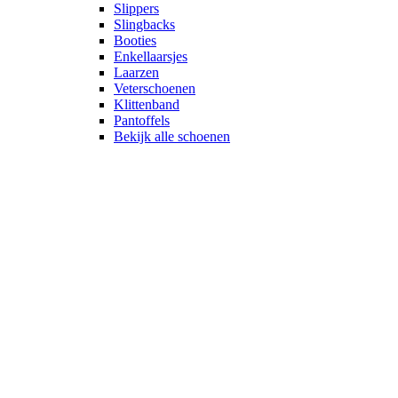
Slippers
Slingbacks
Booties
Enkellaarsjes
Laarzen
Veterschoenen
Klittenband
Pantoffels
Bekijk alle schoenen