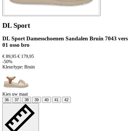
DL Sport
DL Sport Damesschoenen Sandalen Bruin 7043 vers
01 osso bro
€ 89,95
€ 179,95
-50%
Kleur/type:
Bruin
Kies uw maat
36
37
38
39
40
41
42