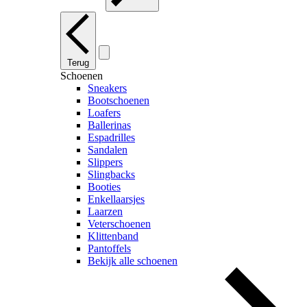
Terug
Schoenen
Sneakers
Bootschoenen
Loafers
Ballerinas
Espadrilles
Sandalen
Slippers
Slingbacks
Booties
Enkellaarsjes
Laarzen
Veterschoenen
Klittenband
Pantoffels
Bekijk alle schoenen