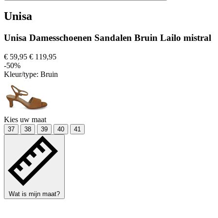
Unisa
Unisa Damesschoenen Sandalen Bruin Lailo mistral
€ 59,95
€ 119,95
-50%
Kleur/type:
Bruin
Kies uw maat
37
38
39
40
41
Wat is mijn maat?