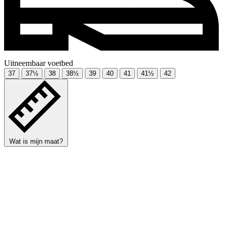
Uitneembaar voetbed
37
37½
38
38½
39
40
41
41½
42
Wat is mijn maat?