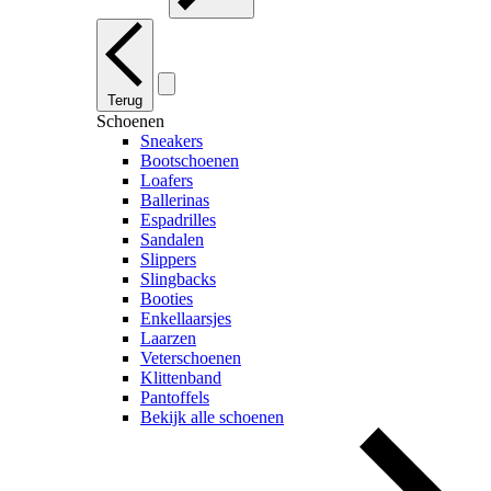
Terug
Schoenen
Sneakers
Bootschoenen
Loafers
Ballerinas
Espadrilles
Sandalen
Slippers
Slingbacks
Booties
Enkellaarsjes
Laarzen
Veterschoenen
Klittenband
Pantoffels
Bekijk alle schoenen