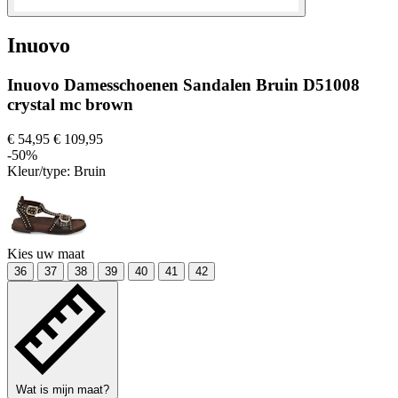
Inuovo
Inuovo Damesschoenen Sandalen Bruin D51008
crystal mc brown
€ 54,95
€ 109,95
-50%
Kleur/type:
Bruin
Kies uw maat
36
37
38
39
40
41
42
Wat is mijn maat?