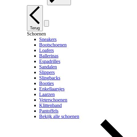
Terug
Schoenen
Sneakers
Bootschoenen
Loafers
Ballerinas
Espadrilles
Sandalen
Slippers
Slingbacks
Booties
Enkellaarsjes
Laarzen
Veterschoenen
Klittenband
Pantoffels
Bekijk alle schoenen