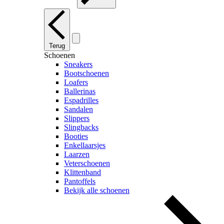
Terug
Schoenen
Sneakers
Bootschoenen
Loafers
Ballerinas
Espadrilles
Sandalen
Slippers
Slingbacks
Booties
Enkellaarsjes
Laarzen
Veterschoenen
Klittenband
Pantoffels
Bekijk alle schoenen