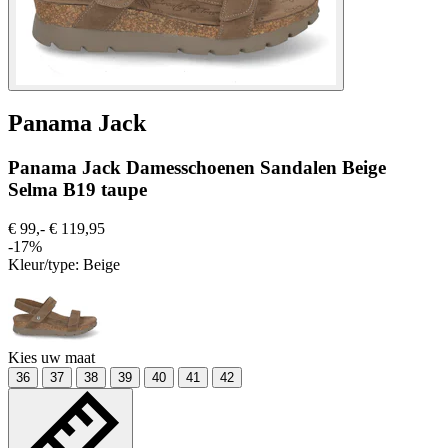
Panama Jack
Panama Jack Damesschoenen Sandalen Beige
Selma B19 taupe
€ 99,-
€ 119,95
-17%
Kleur/type:
Beige
Kies uw maat
36
37
38
39
40
41
42