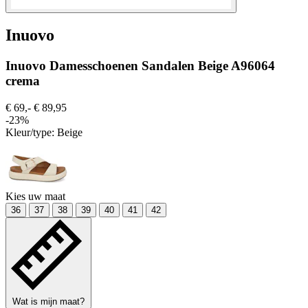
Inuovo
Inuovo Damesschoenen Sandalen Beige A96064
crema
€ 69,-
€ 89,95
-23%
Kleur/type:
Beige
Kies uw maat
36
37
38
39
40
41
42
Wat is mijn maat?