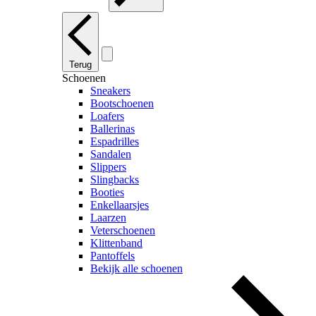
Terug
Schoenen
Sneakers
Bootschoenen
Loafers
Ballerinas
Espadrilles
Sandalen
Slippers
Slingbacks
Booties
Enkellaarsjes
Laarzen
Veterschoenen
Klittenband
Pantoffels
Bekijk alle schoenen