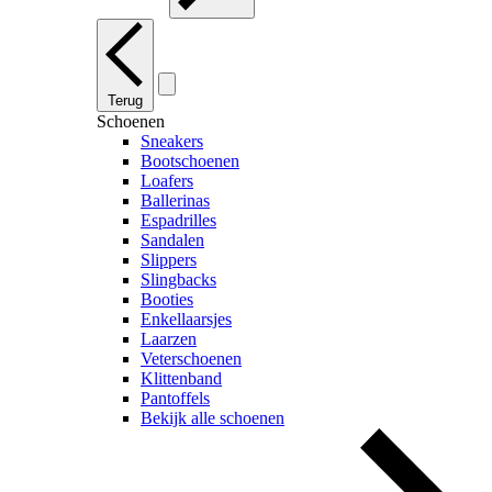
Terug
Schoenen
Sneakers
Bootschoenen
Loafers
Ballerinas
Espadrilles
Sandalen
Slippers
Slingbacks
Booties
Enkellaarsjes
Laarzen
Veterschoenen
Klittenband
Pantoffels
Bekijk alle schoenen