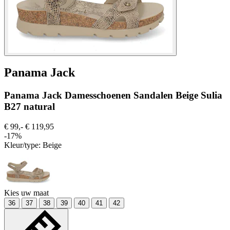
Panama Jack
Panama Jack Damesschoenen Sandalen Beige Sulia
B27 natural
€ 99,-
€ 119,95
-17%
Kleur/type:
Beige
Kies uw maat
36
37
38
39
40
41
42