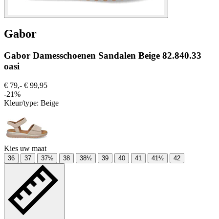
Gabor
Gabor Damesschoenen Sandalen Beige 82.840.33
oasi
€ 79,-
€ 99,95
-21%
Kleur/type:
Beige
Kies uw maat
36
37
37½
38
38½
39
40
41
41½
42