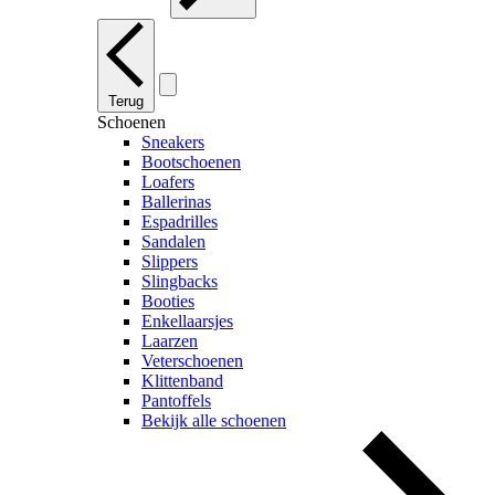
Terug
Schoenen
Sneakers
Bootschoenen
Loafers
Ballerinas
Espadrilles
Sandalen
Slippers
Slingbacks
Booties
Enkellaarsjes
Laarzen
Veterschoenen
Klittenband
Pantoffels
Bekijk alle schoenen