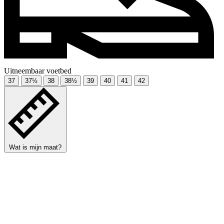
Uitneembaar voetbed
37
37½
38
38½
39
40
41
42
Wat is mijn maat?