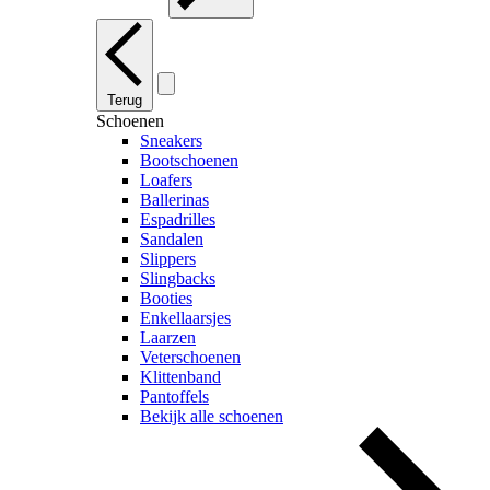
Terug
Schoenen
Sneakers
Bootschoenen
Loafers
Ballerinas
Espadrilles
Sandalen
Slippers
Slingbacks
Booties
Enkellaarsjes
Laarzen
Veterschoenen
Klittenband
Pantoffels
Bekijk alle schoenen