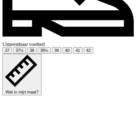
Uitneembaar voetbed
37
37½
38
38½
39
40
41
42
Wat is mijn maat?