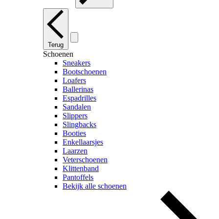
Terug
Schoenen
Sneakers
Bootschoenen
Loafers
Ballerinas
Espadrilles
Sandalen
Slippers
Slingbacks
Booties
Enkellaarsjes
Laarzen
Veterschoenen
Klittenband
Pantoffels
Bekijk alle schoenen