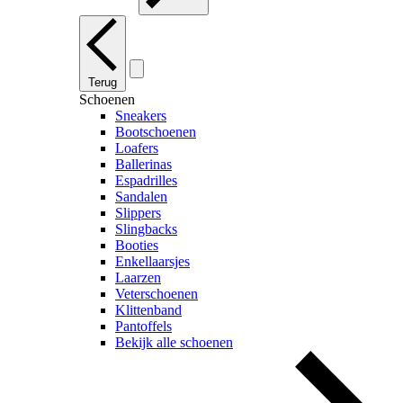
Terug
Schoenen
Sneakers
Bootschoenen
Loafers
Ballerinas
Espadrilles
Sandalen
Slippers
Slingbacks
Booties
Enkellaarsjes
Laarzen
Veterschoenen
Klittenband
Pantoffels
Bekijk alle schoenen