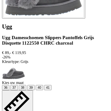
Ugg
Ugg Damesschoenen Slippers Pantoffels Grijs
Disquette 1122550 CHRC charcoal
€ 89,-
€ 119,95
-26%
Kleur/type:
Grijs
Kies uw maat
36
37
38
39
40
41