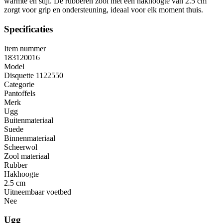
warmte en stijl. De rubberen zool met een hakhoogte van 2.5 cm
zorgt voor grip en ondersteuning, ideaal voor elk moment thuis.
Specificaties
Item nummer
183120016
Model
Disquette 1122550
Categorie
Pantoffels
Merk
Ugg
Buitenmateriaal
Suede
Binnenmateriaal
Scheerwol
Zool materiaal
Rubber
Hakhoogte
2.5 cm
Uitneembaar voetbed
Nee
Ugg