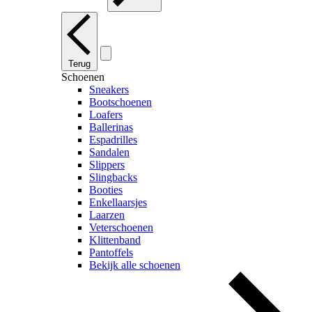
Terug
Schoenen
Sneakers
Bootschoenen
Loafers
Ballerinas
Espadrilles
Sandalen
Slippers
Slingbacks
Booties
Enkellaarsjes
Laarzen
Veterschoenen
Klittenband
Pantoffels
Bekijk alle schoenen