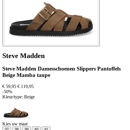
Steve Madden
Steve Madden Damesschoenen Slippers Pantoffels
Beige Mamba taupe
€ 59,95
€ 119,95
-50%
Kleur/type:
Beige
Kies uw maat
37
38
39
40
41