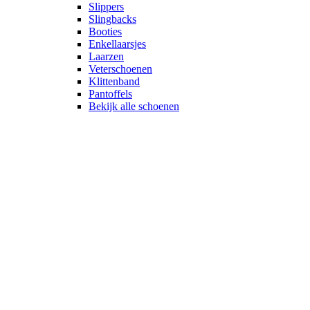
Slippers
Slingbacks
Booties
Enkellaarsjes
Laarzen
Veterschoenen
Klittenband
Pantoffels
Bekijk alle schoenen