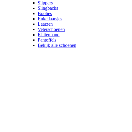
Slippers
Slingbacks
Booties
Enkellaarsjes
Laarzen
Veterschoenen
Klittenband
Pantoffels
Bekijk alle schoenen