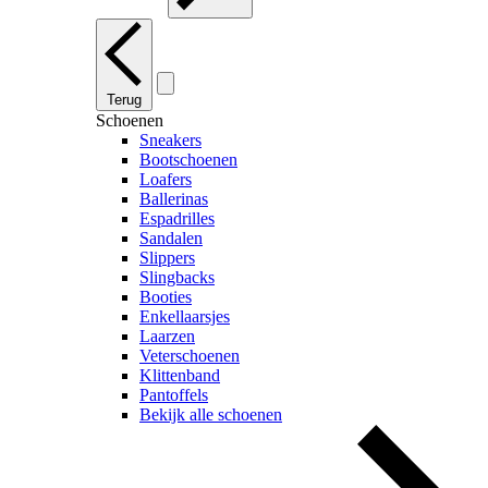
Terug
Schoenen
Sneakers
Bootschoenen
Loafers
Ballerinas
Espadrilles
Sandalen
Slippers
Slingbacks
Booties
Enkellaarsjes
Laarzen
Veterschoenen
Klittenband
Pantoffels
Bekijk alle schoenen