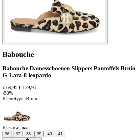
Babouche
Babouche Damesschoenen Slippers Pantoffels Bruin
G-Lara-8 leopardo
€ 69,95
€ 139,95
-50%
Kleur/type:
Bruin
Kies uw maat
36
37
38
39
40
41