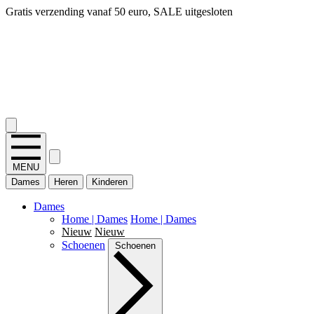
Gratis verzending vanaf 50 euro, SALE uitgesloten
14 dagen bedenktijd, snel geld terug!
2.400+ reviews
MENU
Dames
Heren
Kinderen
Dames
Home | Dames
Home | Dames
Nieuw
Nieuw
Schoenen
Schoenen