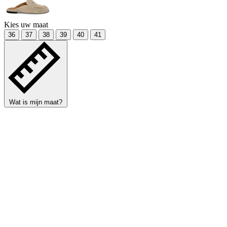
Kies uw maat
36
37
38
39
40
41
Wat is mijn maat?