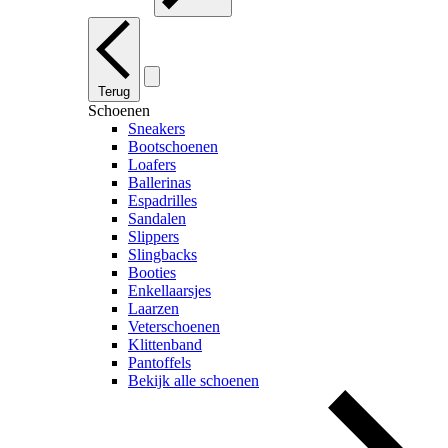
Terug
Schoenen
Sneakers
Bootschoenen
Loafers
Ballerinas
Espadrilles
Sandalen
Slippers
Slingbacks
Booties
Enkellaarsjes
Laarzen
Veterschoenen
Klittenband
Pantoffels
Bekijk alle schoenen