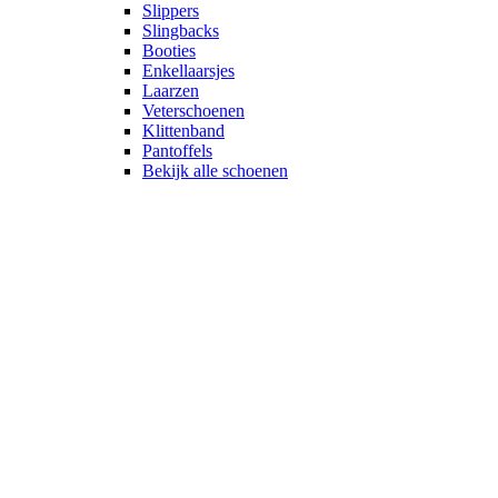
Slippers
Slingbacks
Booties
Enkellaarsjes
Laarzen
Veterschoenen
Klittenband
Pantoffels
Bekijk alle schoenen