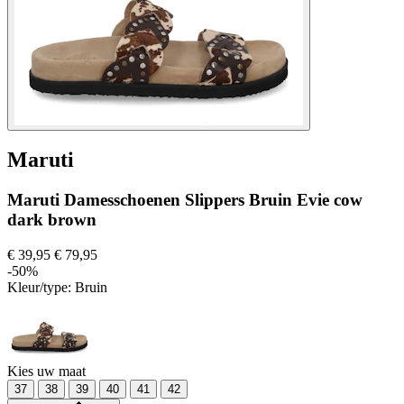
Maruti
Maruti Damesschoenen Slippers Bruin Evie cow
dark brown
€ 39,95
€ 79,95
-50%
Kleur/type:
Bruin
Kies uw maat
37
38
39
40
41
42