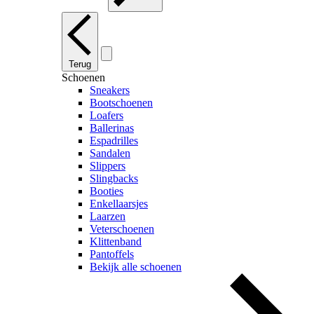
Terug
Schoenen
Sneakers
Bootschoenen
Loafers
Ballerinas
Espadrilles
Sandalen
Slippers
Slingbacks
Booties
Enkellaarsjes
Laarzen
Veterschoenen
Klittenband
Pantoffels
Bekijk alle schoenen