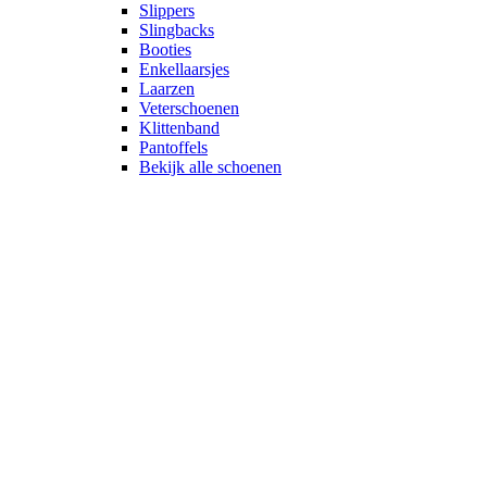
Slippers
Slingbacks
Booties
Enkellaarsjes
Laarzen
Veterschoenen
Klittenband
Pantoffels
Bekijk alle schoenen