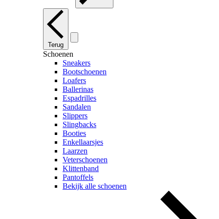
Terug
Schoenen
Sneakers
Bootschoenen
Loafers
Ballerinas
Espadrilles
Sandalen
Slippers
Slingbacks
Booties
Enkellaarsjes
Laarzen
Veterschoenen
Klittenband
Pantoffels
Bekijk alle schoenen