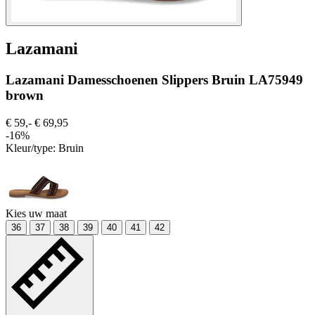
Lazamani
Lazamani Damesschoenen Slippers Bruin LA75949
brown
€ 59,-
€ 69,95
-16%
Kleur/type:
Bruin
Kies uw maat
36
37
38
39
40
41
42