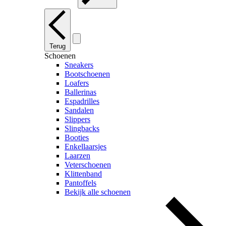
Terug
Schoenen
Sneakers
Bootschoenen
Loafers
Ballerinas
Espadrilles
Sandalen
Slippers
Slingbacks
Booties
Enkellaarsjes
Laarzen
Veterschoenen
Klittenband
Pantoffels
Bekijk alle schoenen