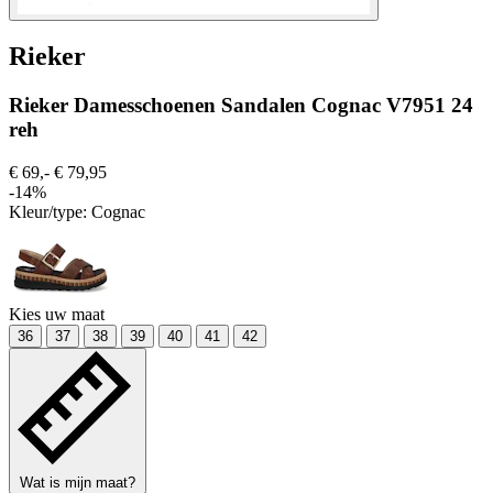
Rieker
Rieker Damesschoenen Sandalen Cognac V7951 24
reh
€ 69,-
€ 79,95
-14%
Kleur/type:
Cognac
Kies uw maat
36
37
38
39
40
41
42
Wat is mijn maat?