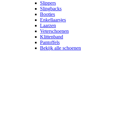
Slippers
Slingbacks
Booties
Enkellaarsjes
Laarzen
Veterschoenen
Klittenband
Pantoffels
Bekijk alle schoenen