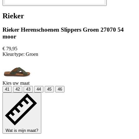
Rieker
Rieker Herenschoenen Slippers Groen 27070 54
moor
€ 79,95
Kleur/type:
Groen
Kies uw maat
41
42
43
44
45
46
Wat is mijn maat?