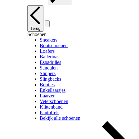
Terug
Schoenen
Sneakers
Bootschoenen
Loafers
Ballerinas
Espadrilles
Sandalen
Slippers
Slingbacks
Booties
Enkellaarsjes
Laarzen
Veterschoenen
Klittenband
Pantoffels
Bekijk alle schoenen