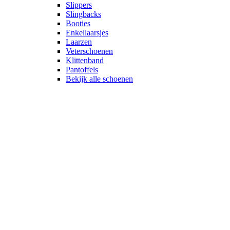
Slippers
Slingbacks
Booties
Enkellaarsjes
Laarzen
Veterschoenen
Klittenband
Pantoffels
Bekijk alle schoenen