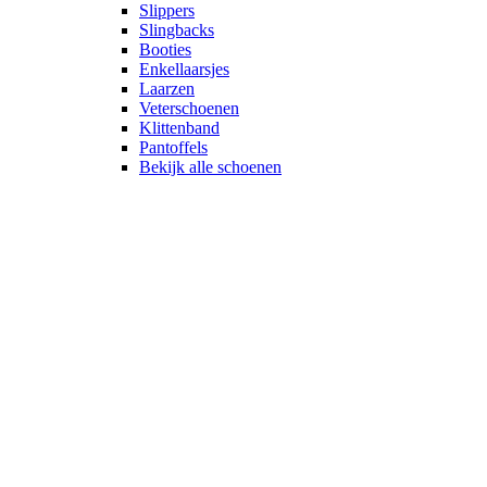
Slippers
Slingbacks
Booties
Enkellaarsjes
Laarzen
Veterschoenen
Klittenband
Pantoffels
Bekijk alle schoenen