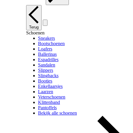
Terug
Schoenen
Sneakers
Bootschoenen
Loafers
Ballerinas
Espadrilles
Sandalen
Slippers
Slingbacks
Booties
Enkellaarsjes
Laarzen
Veterschoenen
Klittenband
Pantoffels
Bekijk alle schoenen