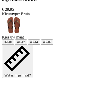
€ 29,95
Kleur/type:
Bruin
Kies uw maat
39/40
41/42
43/44
45/46
Wat is mijn maat?