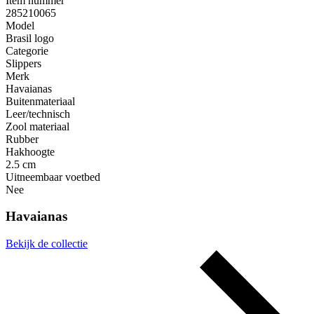
Item nummer
285210065
Model
Brasil logo
Categorie
Slippers
Merk
Havaianas
Buitenmateriaal
Leer/technisch
Zool materiaal
Rubber
Hakhoogte
2.5 cm
Uitneembaar voetbed
Nee
Havaianas
Bekijk de collectie