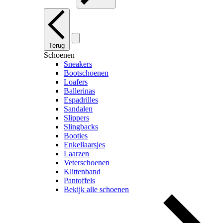
Terug
Schoenen
Sneakers
Bootschoenen
Loafers
Ballerinas
Espadrilles
Sandalen
Slippers
Slingbacks
Booties
Enkellaarsjes
Laarzen
Veterschoenen
Klittenband
Pantoffels
Bekijk alle schoenen