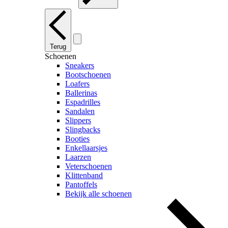
Terug
Schoenen
Sneakers
Bootschoenen
Loafers
Ballerinas
Espadrilles
Sandalen
Slippers
Slingbacks
Booties
Enkellaarsjes
Laarzen
Veterschoenen
Klittenband
Pantoffels
Bekijk alle schoenen