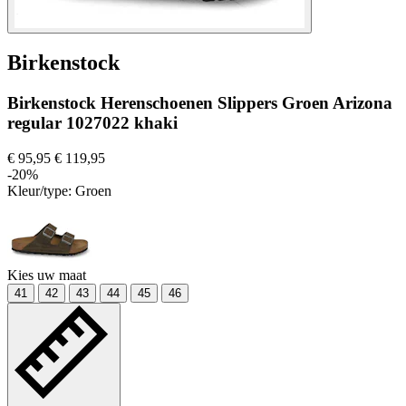
Birkenstock
Birkenstock Herenschoenen Slippers Groen Arizona
regular 1027022 khaki
€ 95,95
€ 119,95
-20%
Kleur/type:
Groen
Kies uw maat
41
42
43
44
45
46