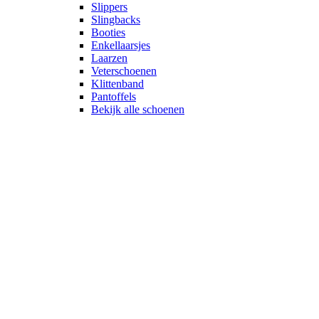
Slippers
Slingbacks
Booties
Enkellaarsjes
Laarzen
Veterschoenen
Klittenband
Pantoffels
Bekijk alle schoenen