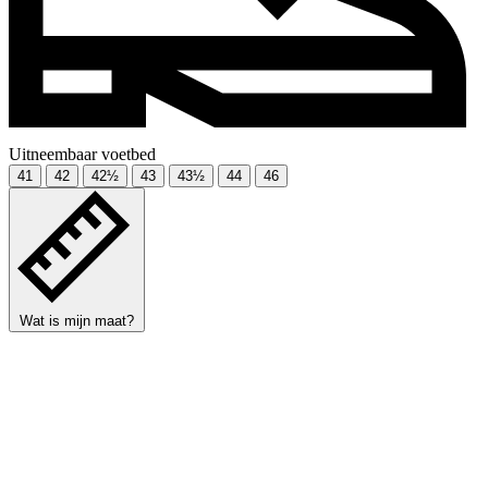
Uitneembaar voetbed
41
42
42½
43
43½
44
46
Wat is mijn maat?