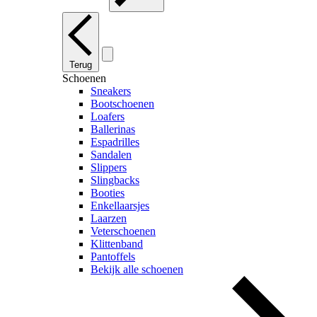
Terug
Schoenen
Sneakers
Bootschoenen
Loafers
Ballerinas
Espadrilles
Sandalen
Slippers
Slingbacks
Booties
Enkellaarsjes
Laarzen
Veterschoenen
Klittenband
Pantoffels
Bekijk alle schoenen