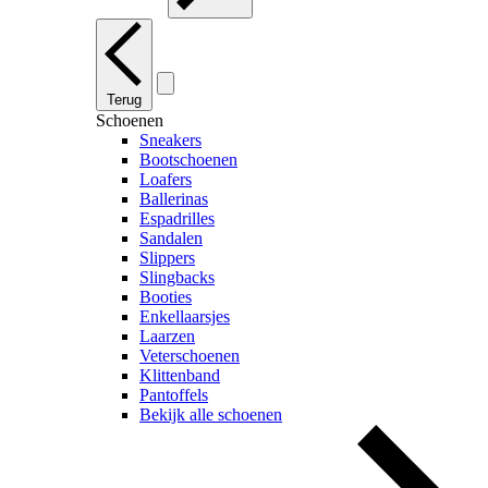
Terug
Schoenen
Sneakers
Bootschoenen
Loafers
Ballerinas
Espadrilles
Sandalen
Slippers
Slingbacks
Booties
Enkellaarsjes
Laarzen
Veterschoenen
Klittenband
Pantoffels
Bekijk alle schoenen