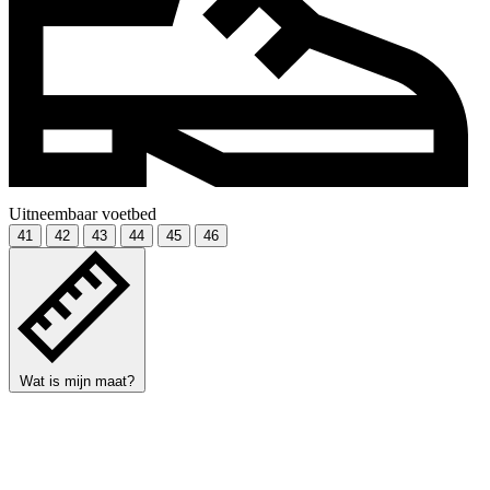
Uitneembaar voetbed
41
42
43
44
45
46
Wat is mijn maat?