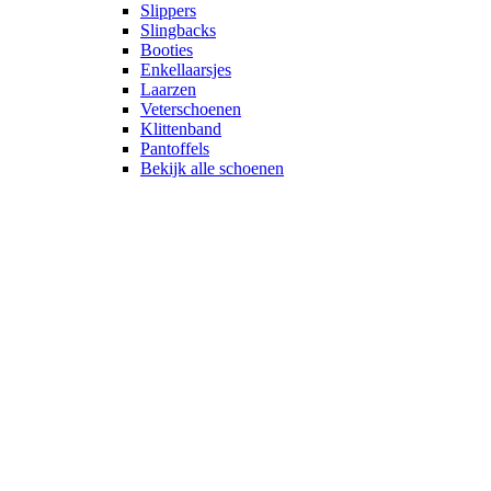
Slippers
Slingbacks
Booties
Enkellaarsjes
Laarzen
Veterschoenen
Klittenband
Pantoffels
Bekijk alle schoenen