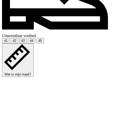
Uitneembaar voetbed
41
42
43
44
45
Wat is mijn maat?