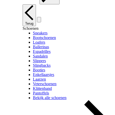
Terug
Schoenen
Sneakers
Bootschoenen
Loafers
Ballerinas
Espadrilles
Sandalen
Slippers
Slingbacks
Booties
Enkellaarsjes
Laarzen
Veterschoenen
Klittenband
Pantoffels
Bekijk alle schoenen