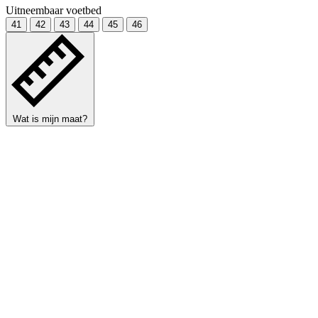
Uitneembaar voetbed
41
42
43
44
45
46
Wat is mijn maat?