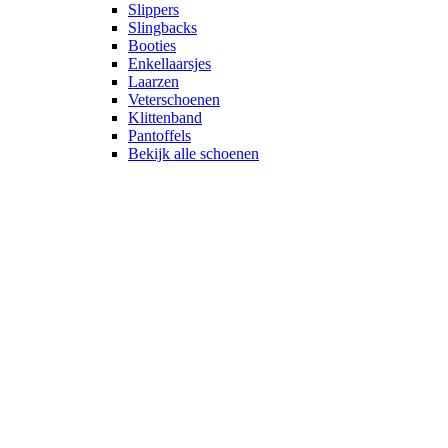
Slippers
Slingbacks
Booties
Enkellaarsjes
Laarzen
Veterschoenen
Klittenband
Pantoffels
Bekijk alle schoenen